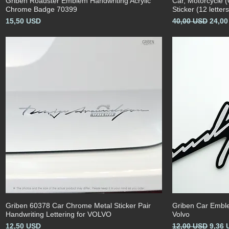
Griben Roadster Emblem Handwriting Acrylic
Car, Motorcycle 
Vista rapida
Chrome Badge 70399
Sticker (12 lette
Prezzo
Prezzo regolare
Prezz
15,50 USD
40,00 USD
24,0
Griben 60378 Car Chrome Metal Sticker Pair
Griben Car Emble
Vista rapida
Handwriting Lettering for VOLVO
Volvo
Prezzo
Prezzo regolare
Prezz
12,50 USD
12,00 USD
9,36